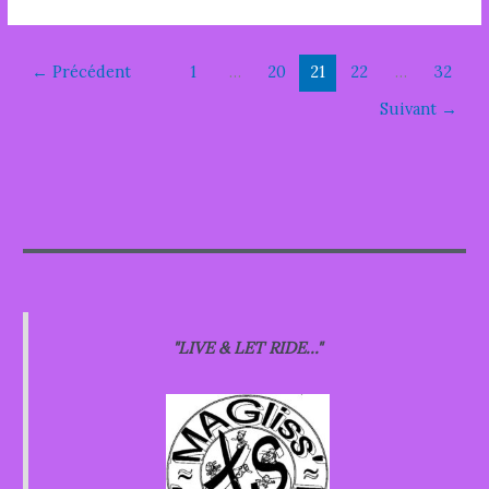
en
images
sur
←
Précédent
1
…
20
21
22
…
32
notre
matinée
Suivant
→
patinoire
du
6
février
2022
"LIVE & LET RIDE..."