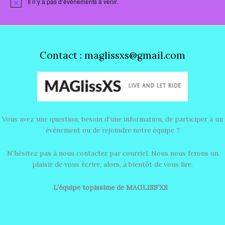
Il n’y a pas d’évènements à venir.
N
o
t
i
c
e
Contact : maglissxs@gmail.com
Vous avez une question, besoin d’une information, de participer à un
événement ou de rejoindre notre équipe ?
N’hésitez pas à nous contacter par courriel. Nous nous ferons un
plaisir de vous écrire, alors, à bientôt de vous lire.
L’équipe topissime de MAGLISS’XS