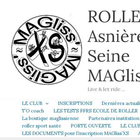
Aller
ROLLE
au
contenu
Asnièr
Seine
MAGlis
Live & let ride ...
LE CLUB
INSCRIPTIONS
Dernières actual
T’O coach
LES TESTS FFRS ECOLE DE ROLLER
La boutique maglissienne
Partenaires institution
roller sport sante
PORTE OUVERTE
LE CLUB
LES DOCUMENTS pour l’inscription MAGliss’XS