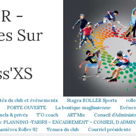
R -
es Sur
s'XS
ités du club et évènements
Stages ROLLER Sports
roll
PORTE OUVERTE
La boutique maglissienne
Evène
nels & privés
T’O coach
ART’Mix
Conseil d’Administ
: PLANNING -TARIFS – ENCADREMENT – CONSEIL D ADMI
Asnières Roller 92
Tenues du club
Courriel présidente