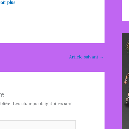
oir plus
Article suivant
→
re
bliée.
Les champs obligatoires sont