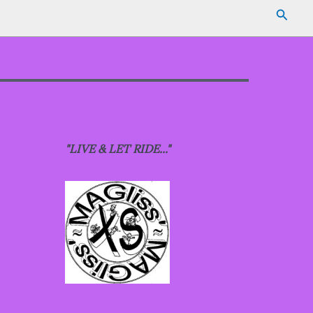
Reche
"LIVE & LET RIDE..."