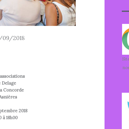
8/09/2018
Sit
nos
associations
 Delage
la Concorde
Asnières
ptembre 2018
 â 18h00